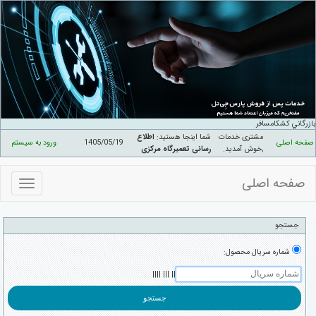
ازرگاني کشکامسافر
مشتری خدمات
شما اینجا هستید:
اطلاع
صفحه اصلی
1405/05/19
ورود به سیستم
,خوش آمدید
.
رسانی تعمیرگاه مرکزی
صفحه اصلی
منوهای
سایت
جستجو
شماره سریال محصول:
|| ||| ||||