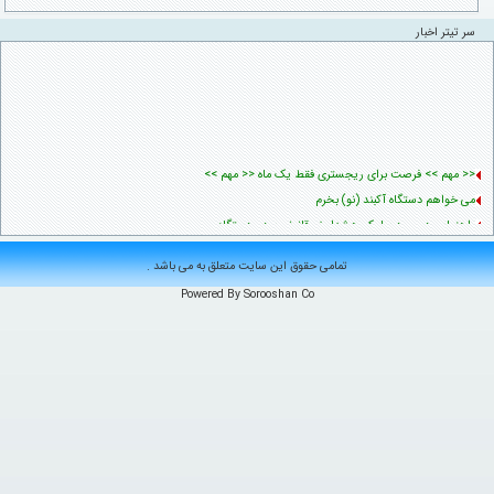
سر تیتر اخبار
<< مهم >> فرصت برای ریجستری فقط یک ماه << مهم >>
می خواهم دستگاه آکبند (نو) بخرم
راهنمایی در مورد پیامک هشدار غیرقانونی بودن دستگاه
آموزش استعلام اصالت دستگاه
تمامی حقوق این سایت متعلق به می باشد .
آموزش فعال سازی دستگاه
Powered By Sorooshan Co
عدم شناخت مالک قبلی
میخواهم دستگاه کارکرده (دست دوم) بخرم
آموزش ثبت دستگاه برای مسافران سفرهای خارجی
آموزش افزودن دستگاه
آموزش انتقال مالکیت دستگاه
تعریف سیم‌کارت بهره‌بردار
بازیابی اطلاعات سیم‌کارت واگذار شده
آموزش ثبت دستگاه تعمیری در سامانه همتا